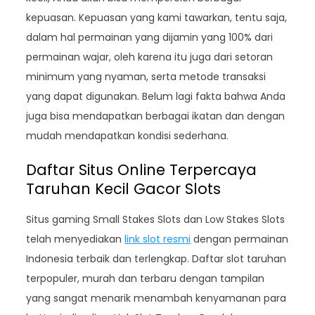
kepuasan. Kepuasan yang kami tawarkan, tentu saja,
dalam hal permainan yang dijamin yang 100% dari
permainan wajar, oleh karena itu juga dari setoran
minimum yang nyaman, serta metode transaksi
yang dapat digunakan. Belum lagi fakta bahwa Anda
juga bisa mendapatkan berbagai ikatan dan dengan
mudah mendapatkan kondisi sederhana.
Daftar Situs Online Terpercaya
Taruhan Kecil Gacor Slots
Situs gaming Small Stakes Slots dan Low Stakes Slots
telah menyediakan
link slot resmi
dengan permainan
Indonesia terbaik dan terlengkap. Daftar slot taruhan
terpopuler, murah dan terbaru dengan tampilan
yang sangat menarik menambah kenyamanan para