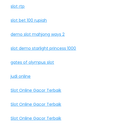
slot rtp
slot bet 100 rupiah
demo slot mahjong ways 2
slot demo starlight princess 1000
gates of olympus slot
judi online
Slot Online Gacor Terbaik
Slot Online Gacor Terbaik
Slot Online Gacor Terbaik