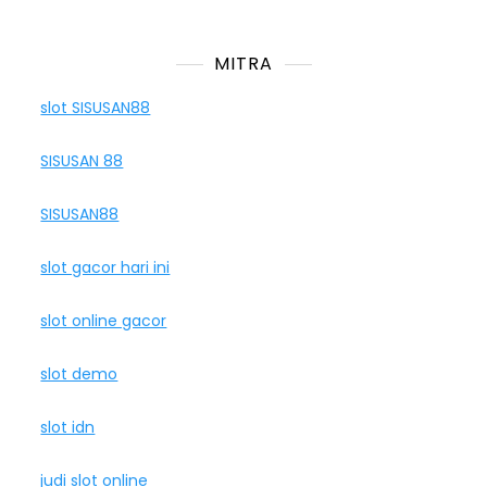
MITRA
slot SISUSAN88
SISUSAN 88
SISUSAN88
slot gacor hari ini
slot online gacor
slot demo
slot idn
judi slot online