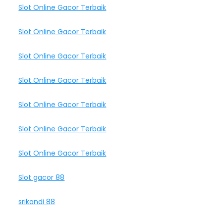
Slot Online Gacor Terbaik
Slot Online Gacor Terbaik
Slot Online Gacor Terbaik
Slot Online Gacor Terbaik
Slot Online Gacor Terbaik
Slot Online Gacor Terbaik
Slot Online Gacor Terbaik
Slot gacor 88
srikandi 88