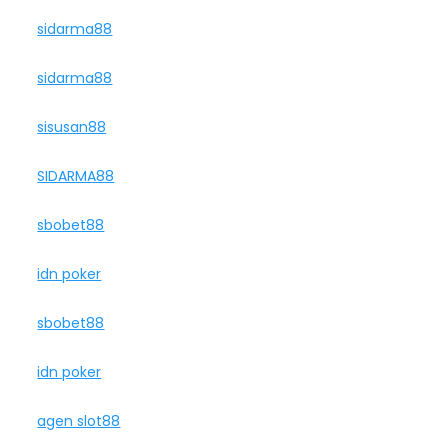
sidarma88
sidarma88
sisusan88
SIDARMA88
sbobet88
idn poker
sbobet88
idn poker
agen slot88