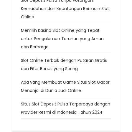
Slot Deposit Pulsa Tanpa Potongan:
Kemudahan dan Keuntungan Bermain Slot
Online
Memilih Kasino Slot Online yang Tepat
untuk Pengalaman Taruhan yang Aman
dan Berharga
Slot Online Terbaik dengan Putaran Gratis
dan Fitur Bonus yang Sering
Apa yang Membuat Game Situs Slot Gacor
Menonjol di Dunia Judi Online
Situs Slot Deposit Pulsa Terpercaya dengan
Provider Resmi di Indonesia Tahun 2024