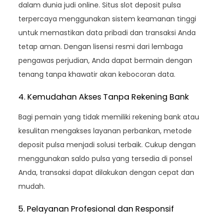
dalam dunia judi online. Situs slot deposit pulsa
terpercaya menggunakan sistem keamanan tinggi
untuk memastikan data pribadi dan transaksi Anda
tetap aman. Dengan lisensi resmi dari lembaga
pengawas perjudian, Anda dapat bermain dengan
tenang tanpa khawatir akan kebocoran data.
4. Kemudahan Akses Tanpa Rekening Bank
Bagi pemain yang tidak memiliki rekening bank atau
kesulitan mengakses layanan perbankan, metode
deposit pulsa menjadi solusi terbaik. Cukup dengan
menggunakan saldo pulsa yang tersedia di ponsel
Anda, transaksi dapat dilakukan dengan cepat dan
mudah.
5. Pelayanan Profesional dan Responsif