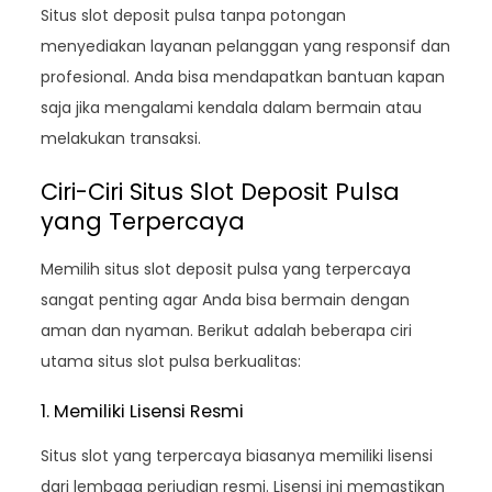
Situs slot deposit pulsa tanpa potongan
menyediakan layanan pelanggan yang responsif dan
profesional. Anda bisa mendapatkan bantuan kapan
saja jika mengalami kendala dalam bermain atau
melakukan transaksi.
Ciri-Ciri Situs Slot Deposit Pulsa
yang Terpercaya
Memilih situs slot deposit pulsa yang terpercaya
sangat penting agar Anda bisa bermain dengan
aman dan nyaman. Berikut adalah beberapa ciri
utama situs slot pulsa berkualitas:
1. Memiliki Lisensi Resmi
Situs slot yang terpercaya biasanya memiliki lisensi
dari lembaga perjudian resmi. Lisensi ini memastikan