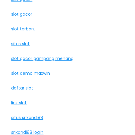
slot gacor
slot terbaru
situs slot
slot gacor gampang menang
slot demo maxwin
daftar slot
link slot
situs srikandi88
srikandi88 login