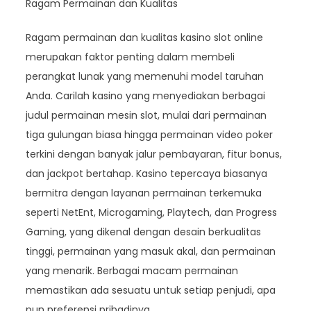
Ragam Permainan dan Kualitas
Ragam permainan dan kualitas kasino slot online
merupakan faktor penting dalam membeli
perangkat lunak yang memenuhi model taruhan
Anda. Carilah kasino yang menyediakan berbagai
judul permainan mesin slot, mulai dari permainan
tiga gulungan biasa hingga permainan video poker
terkini dengan banyak jalur pembayaran, fitur bonus,
dan jackpot bertahap. Kasino tepercaya biasanya
bermitra dengan layanan permainan terkemuka
seperti NetEnt, Microgaming, Playtech, dan Progress
Gaming, yang dikenal dengan desain berkualitas
tinggi, permainan yang masuk akal, dan permainan
yang menarik. Berbagai macam permainan
memastikan ada sesuatu untuk setiap penjudi, apa
pun preferensi pribadinya.