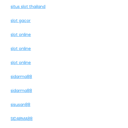
situs slot thailand
slot gacor
slot online
slot online
slot online
sidarma88
sidarma88
sisusan88
SIDARMA88