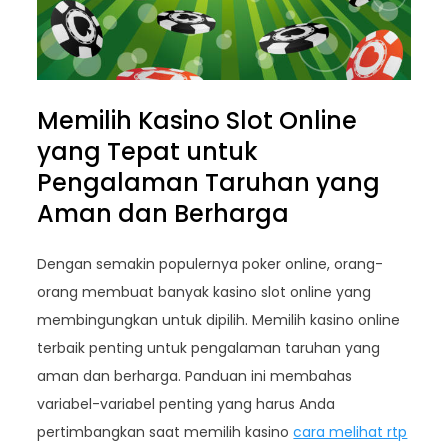
Memilih Kasino Slot Online
yang Tepat untuk
Pengalaman Taruhan yang
Aman dan Berharga
Dengan semakin populernya poker online, orang-
orang membuat banyak kasino slot online yang
membingungkan untuk dipilih. Memilih kasino online
terbaik penting untuk pengalaman taruhan yang
aman dan berharga. Panduan ini membahas
variabel-variabel penting yang harus Anda
pertimbangkan saat memilih kasino
cara melihat rtp