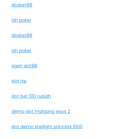
sbobet88
idn poker
sbobet88
idn poker
agen slot88
slot rtp
slot bet 100 rupiah
demo slot mahjong ways 2
slot demo starlight princess 1000