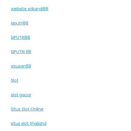
website srikandi88
siputri88
SIPUTRI88
SIPUTRI 88
sisusan88
Slot
slot gacor
Situs Slot Online
situs slot thailand