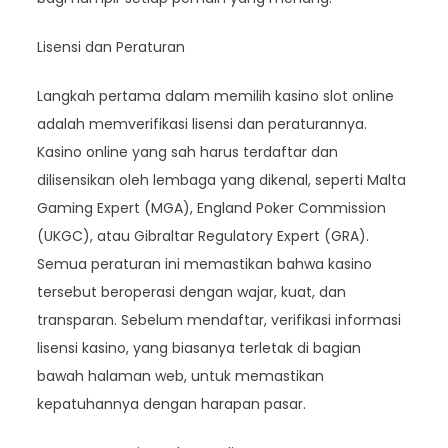
Lisensi dan Peraturan
Langkah pertama dalam memilih kasino slot online
adalah memverifikasi lisensi dan peraturannya.
Kasino online yang sah harus terdaftar dan
dilisensikan oleh lembaga yang dikenal, seperti Malta
Gaming Expert (MGA), England Poker Commission
(UKGC), atau Gibraltar Regulatory Expert (GRA).
Semua peraturan ini memastikan bahwa kasino
tersebut beroperasi dengan wajar, kuat, dan
transparan. Sebelum mendaftar, verifikasi informasi
lisensi kasino, yang biasanya terletak di bagian
bawah halaman web, untuk memastikan
kepatuhannya dengan harapan pasar.