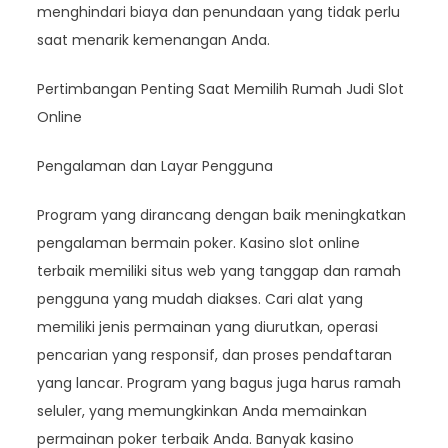
menghindari biaya dan penundaan yang tidak perlu
saat menarik kemenangan Anda.
Pertimbangan Penting Saat Memilih Rumah Judi Slot
Online
Pengalaman dan Layar Pengguna
Program yang dirancang dengan baik meningkatkan
pengalaman bermain poker. Kasino slot online
terbaik memiliki situs web yang tanggap dan ramah
pengguna yang mudah diakses. Cari alat yang
memiliki jenis permainan yang diurutkan, operasi
pencarian yang responsif, dan proses pendaftaran
yang lancar. Program yang bagus juga harus ramah
seluler, yang memungkinkan Anda memainkan
permainan poker terbaik Anda. Banyak kasino