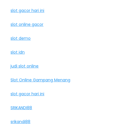
slot gacor hari ini
slot online gacor
slot demo
slot idn
judi slot online
Slot Online Gampang Menang
slot gacor hari ini
SRIKANDI88
srikandi88