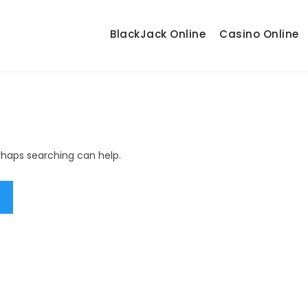
BlackJack Online
Casino Online
erhaps searching can help.