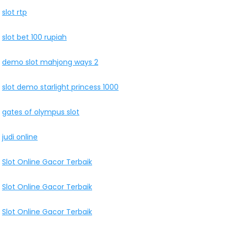
slot rtp
slot bet 100 rupiah
demo slot mahjong ways 2
slot demo starlight princess 1000
gates of olympus slot
judi online
Slot Online Gacor Terbaik
Slot Online Gacor Terbaik
Slot Online Gacor Terbaik