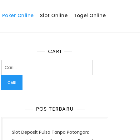
Poker Online
Slot Online
Togel Online
CARI
Cari
untuk:
POS TERBARU
Slot Deposit Pulsa Tanpa Potongan: