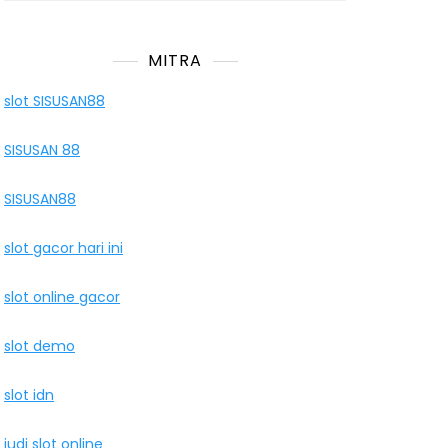
MITRA
slot SISUSAN88
SISUSAN 88
SISUSAN88
slot gacor hari ini
slot online gacor
slot demo
slot idn
judi slot online