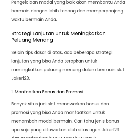
Pengelolaan modal yang baik akan membantu Anda
bermain dengan lebih tenang dan memperpanjang
waktu bermain Anda.
Strategi Lanjutan untuk Meningkatkan
Peluang Menang
Selain tips dasar di atas, ada beberapa strategi
lanjutan yang bisa Anda terapkan untuk
meningkatkan peluang menang dalam bermain slot
Joker123.
1. Manfaatkan Bonus dan Promosi
Banyak situs judi slot menawarkan bonus dan
promosi yang bisa Anda manfaatkan untuk
menambah modal bermain. Cari tahu jenis bonus
apa saja yang ditawarkan oleh situs agen Joker123