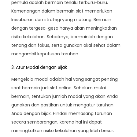
pemula adalah bermain terlalu terburu-buru.
Kemenangan dalam bermain slot memerlukan
kesabaran dan strategi yang matang. Bermain
dengan tergesa-gesa hanya akan meningkatkan
risiko kekalahan. Sebaiknya, bermainlah dengan
tenang dan fokus, serta gunakan akal sehat dalam
mengambil keputusan taruhan.
3. Atur Modal dengan Bijak
Mengelola modal adalah hal yang sangat penting
saat bermain judi slot online. Sebelum mulai
bermain, tentukan jumlah modal yang akan Anda
gunakan dan pastikan untuk mengatur taruhan
Anda dengan bijak. Hindari memasang taruhan
secara sembarangan, karena hal ini dapat
meningkatkan risiko kekalahan yang lebih besar.