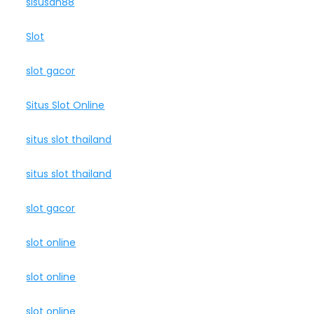
sisusan88
Slot
slot gacor
Situs Slot Online
situs slot thailand
situs slot thailand
slot gacor
slot online
slot online
slot online