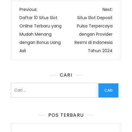
N
Previous:
Next:
a
Daftar 10 Situs Slot
Situs Slot Deposit
v
Online Terbaru yang
Pulsa Terpercaya
i
Mudah Menang
dengan Provider
g
dengan Bonus Uang
Resmi di Indonesia
a
Asli
Tahun 2024
s
i
p
CARI
o
Cari
s
untuk:
POS TERBARU